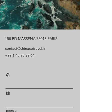
158 BD MASSENA 75013 PARIS
contact@chinacotravel.fr
+33 1 45 85 98 64
名
姓
邮箱